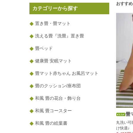
おすすめ
カテゴリーから探す
置き畳・畳マット
洗える畳『洗畳』置き畳
畳ベッド
健康畳 安眠マット
畳マット赤ちゃん お風呂マット
畳のクッション/座布団
和風 畳の花台・飾り台
和風 畳コースター
畳
丸洗い可
和風 畳の絵葉書
け快適♪