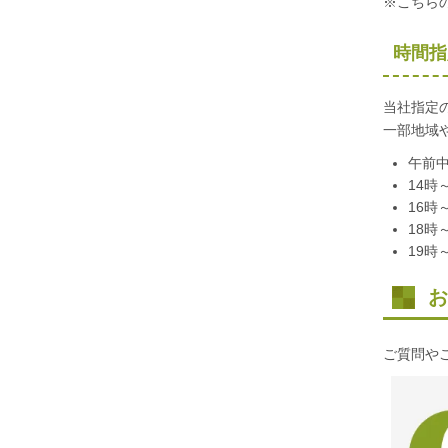
※こちら
時間指
当社指定
一部地域
午前
14時
16時
18時
19時
お
ご質問や