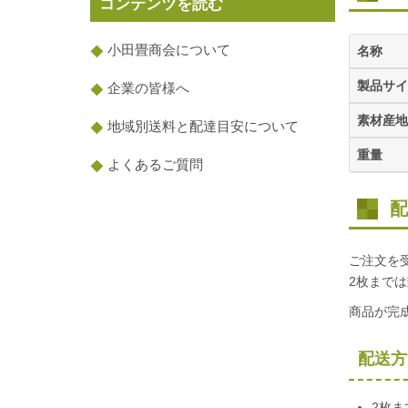
コンテンツを読む
小田畳商会について
名称
製品サイ
企業の皆様へ
素材産地
地域別送料と配達目安について
重量
よくあるご質問
配
ご注文を
2枚まで
商品が完
配送方
2枚