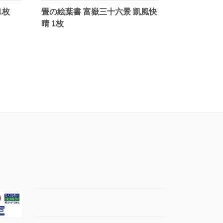
1枚
畳の絵葉書 富嶽三十六景 凱風快
晴 1枚
】