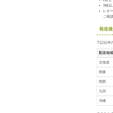
3枚
レタ
ご相
発送後
下記以外
配送地域
北海道
関東
関西
九州
沖縄