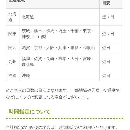
配送地域
目安
北海
北海道
翌々日
道
茨城
・
栃木
・
群馬
・
埼玉
・
千葉
・
東京
・
関東
翌々日
神奈川
・
山梨
関西
滋賀
・
京都
・
大阪
・
兵庫
・
奈良
・
和歌山
翌日
福岡
・
佐賀
・
長崎
・
熊本
・
大分
・
宮崎
・
九州
翌日
鹿児島
沖縄
沖縄
翌日
※こちらの日数は目安になります。一部地域や天候、交通事情
などによっては変更になる場合がございます。
時間指定について
当社指定の宅配便の場合は、時間指定がご利用いただけます。