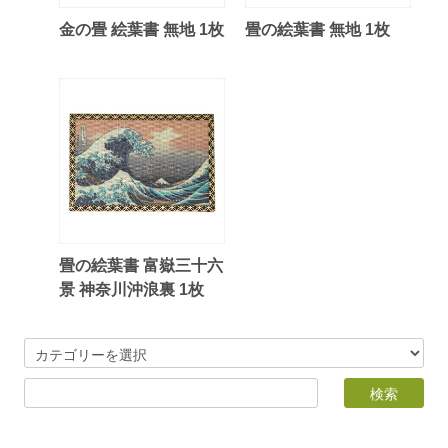
金の畳 絵葉書 無地 1枚
畳の絵葉書 無地 1枚
畳の絵葉書 富嶽三十六
景 神奈川沖浪裏 1枚